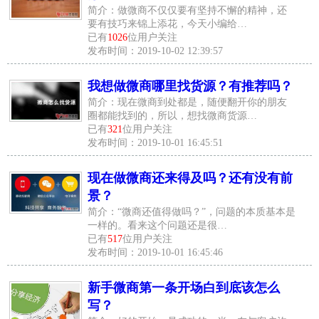
简介：做微商不仅仅要有坚持不懈的精神，还
要有技巧来锦上添花，今天小编给…
已有
1026
位用户关注
发布时间：2019-10-02 12:39:57
我想做微商哪里找货源？有推荐吗？
简介：现在微商到处都是，随便翻开你的朋友
圈都能找到的，所以，想找微商货源…
已有
321
位用户关注
发布时间：2019-10-01 16:45:51
现在做微商还来得及吗？还有没有前
景？
简介：“微商还值得做吗？”，问题的本质基本是
一样的。看来这个问题还是很…
已有
517
位用户关注
发布时间：2019-10-01 16:45:46
新手微商第一条开场白到底该怎么
写？