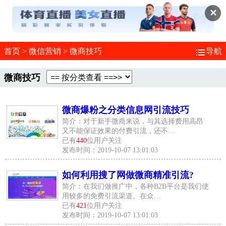
✕
首页
>
微信营销
>
微商技巧
导航
微商技巧
微商爆粉之分类信息网引流技巧
简介：对于新手微商来说，与其选择费用高昂
又不能保证效果的付费引流，还不…
已有
440
位用户关注
发布时间：2019-10-07 13:01:03
如何利用搜了网做微商精准引流?
简介：在我们做推广中，各种B2B平台是我们使
用较多的免费引流渠道。在众…
已有
421
位用户关注
发布时间：2019-10-07 13:01:03