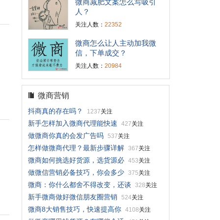
微商减肥文案怎么写吸引
人？
关注人数：
22352
微商怎么让人主动加我微
信，下单成交？
名
关注人数：
20984
微商营销
抖商真的存在吗？
1237
关注
新手怎样加入微商代理能快速
427
关注
做微商你真的会发广告吗
537
关注
怎样做微商代理？最新步骤详解
367
关注
司
微商如何挑选好货源，选货源必
453
关注
做微信营销必备技巧，你会多少
375
关注
微商：你什么都舍不得改变，还谈
328
关注
新手微商做好微信朋友圈营销
524
关注
微商8大销售技巧，快速提高你
4108
关注