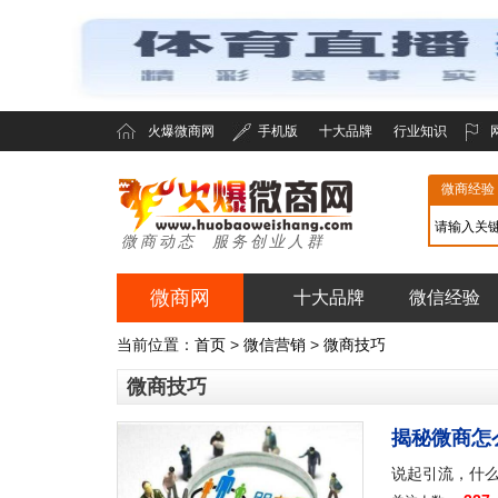
火爆微商网
手机版
十大品牌
行业知识
微商经验
微商动态 服务创业人群
微商网
十大品牌
微信经验
火爆微商网
当前位置：
首页
>
微信营销
>
微商技巧
微商技巧
揭秘微商怎
说起引流，什