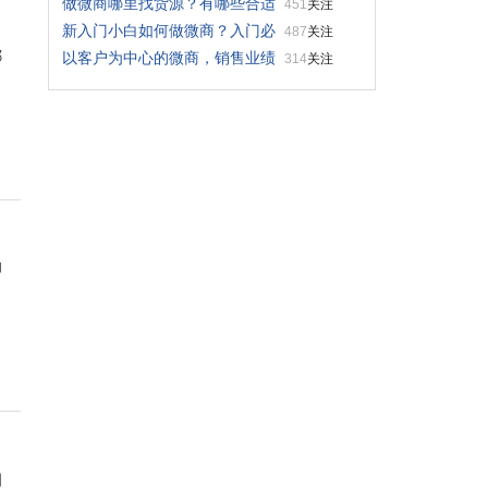
做微商哪里找货源？有哪些合适
451
关注
新入门小白如何做微商？入门必
487
关注
哪
以客户为中心的微商，销售业绩
314
关注
却
，
四