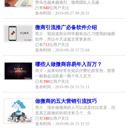
势头也越来越激烈，微商团队人员越…
已有
940
位用户关注
发布时间：2019-09-27 09:20:31
微商引流推广必备软件介绍
简介：我知道部分同学都有自己习惯用的做图
软件，所以今天这篇文章更多的…
已有
712
位用户关注
发布时间：2019-09-26 17:55:04
哪些人做微商容易年入百万？
简介：如果你经常在知识付费社群里泡，那里
一般都会活跃着一两个年入百万…
已有
390
位用户关注
发布时间：2019-09-26 15:51:11
做微商的五大营销引流技巧
简介：现在做微商的人可以说是比比皆是，但
是真正能做好的却没有几个。失…
已有
340
位用户关注
发布时间：2019-09-26 15:31:55