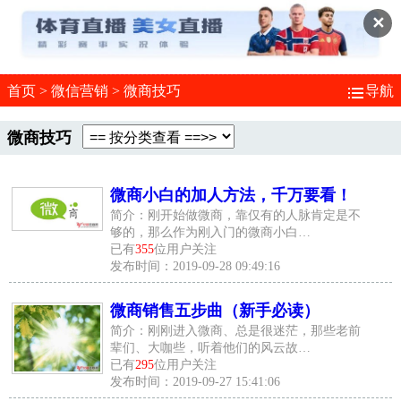
✕
首页
>
微信营销
>
微商技巧
导航
微商技巧
微商小白的加人方法，千万要看！
简介：刚开始做微商，靠仅有的人脉肯定是不
够的，那么作为刚入门的微商小白…
已有
355
位用户关注
发布时间：2019-09-28 09:49:16
微商销售五步曲（新手必读）
简介：刚刚进入微商、总是很迷茫，那些老前
辈们、大咖些，听着他们的风云故…
已有
295
位用户关注
发布时间：2019-09-27 15:41:06