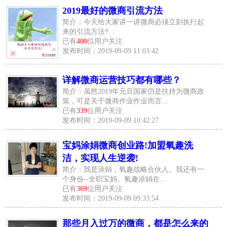
2019最好的微商引流方法
简介：今天给大家讲一讲微商必须立刻执行起
来的引流方法‼️…
已有
400
位用户关注
发布时间：2019-09-09 11:03:42
详解微商运营技巧都有哪些？
简介：虽然2019年元旦国家仍是扶持为微商政
策，可是关于微商作业作业而言…
已有
339
位用户关注
发布时间：2019-09-09 10:42:27
宝妈涂娟微商创业路!加盟氧趣洗
洁，实现人生逆袭!
简介：我是涂娟，氧趣战略合伙人。我还有一
个身份--全职宝妈。氧趣涂娟在…
已有
369
位用户关注
发布时间：2019-09-09 09:33:54
那些月入过万的微商，都是怎么来的