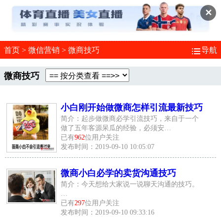
✕
首页
>
微信营销
>
微商技巧
导航
微商技巧
小白刚开始做微商怎样引流最新技巧
简介：起步做微商必学引流技巧，来自于一个
做了五年客源呆瓜的经验，必须安…
已有
962
位用户关注
发布时间：2019-09-10 10:05:07
微商小白必学的卖货沟通技巧
简介：今天想给大家说一说聊天沟通的技巧。
…
已有
297
位用户关注
发布时间：2019-09-10 09:33:16