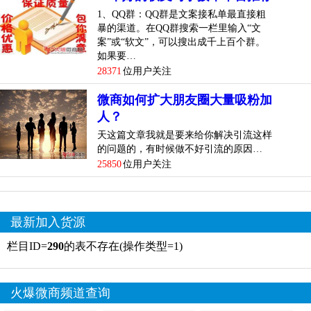
1、QQ群：QQ群是文案接私单最直接粗
暴的渠道。在QQ群搜索一栏里输入“文
案”或“软文”，可以搜出成千上百个群。
如果要…
28371
位用户关注
微商如何扩大朋友圈大量吸粉加
人？
天这篇文章我就是要来给你解决引流这样
的问题的，有时候做不好引流的原因…
25850
位用户关注
最新加入货源
栏目ID=
290
的表不存在(操作类型=1)
火爆微商频道查询