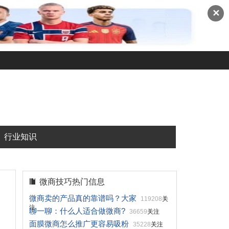
✕
行业知识
微商技巧热门信息
微商卖的产品真的靠谱吗？大家
119208
关
注
聊一聊：什么人适合做微商?
36659
关注
面膜微商怎么推广更容易吸粉
35228
关注