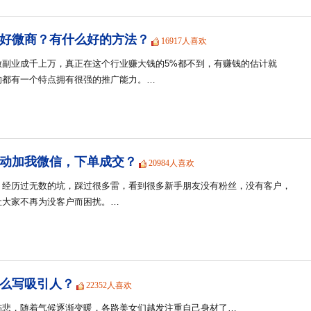
好微商？有什么好的方法？
16917人喜欢
做副业成千上万，真正在这个行业赚大钱的5%都不到，有赚钱的估计就
的都有一个特点拥有很强的推广能力。…
动加我微信，下单成交？
20984人喜欢
，经历过无数的坑，踩过很多雷，看到很多新手朋友没有粉丝，没有客户，
让大家不再为没客户而困扰。…
么写吸引人？
22352人喜欢
伤悲，随着气候逐渐变暖，各路美女们越发注重自己身材了…