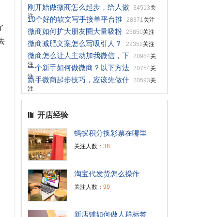
刚开始做微商怎么起步，给人做
34513
关
注
10个好的软文写手接单平台推
28371
关注
了
微商如何扩大朋友圈大量吸粉
25850
关注
去
微商减肥文案怎么写吸引人？
22352
关注
微商怎么让人主动加我微信，下
20984
关
注
一个新手如何做微商？以下方法
20754
关
注
新手微商起步技巧，应该先做什
20593
关
注
开店经验
蚂蚁积分换彩票在哪里
关注人数：
38
淘宝代发货怎么操作
关注人数：
99
新店铺如何做人群标签