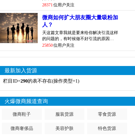
28371
位用户关注
微商如何扩大朋友圈大量吸粉加
人？
天这篇文章我就是要来给你解决引流这样
的问题的，有时候做不好引流的原因…
25850
位用户关注
最新加入货源
栏目ID=
290
的表不存在(操作类型=1)
火爆微商频道查询
微商鞋子
服装货源
零食货源
微商奢侈品
美容护肤
特色货源