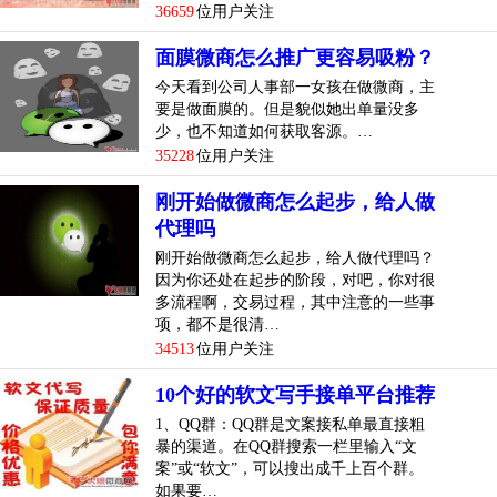
36659
位用户关注
面膜微商怎么推广更容易吸粉？
今天看到公司人事部一女孩在做微商，主
要是做面膜的。但是貌似她出单量没多
少，也不知道如何获取客源。…
35228
位用户关注
刚开始做微商怎么起步，给人做
代理吗
刚开始做微商怎么起步，给人做代理吗？
因为你还处在起步的阶段，对吧，你对很
多流程啊，交易过程，其中注意的一些事
项，都不是很清…
34513
位用户关注
10个好的软文写手接单平台推荐
1、QQ群：QQ群是文案接私单最直接粗
暴的渠道。在QQ群搜索一栏里输入“文
案”或“软文”，可以搜出成千上百个群。
如果要…