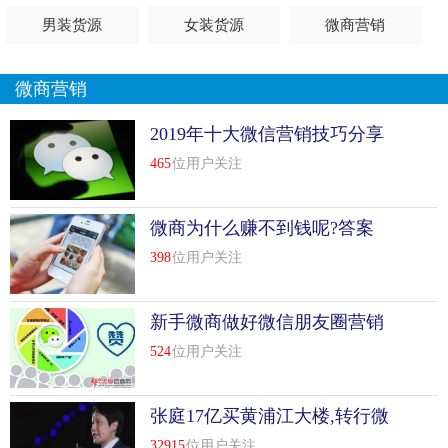
男装货源
女装货源
微商营销
微商营销
2019年十大微信营销技巧分享
465
位用户关注
微商为什么赚不到钱呢?答案
在这！
398
位用户关注
新手微商做好微信朋友圈营销
的步骤跟流程
524
位用户关注
张庭17亿买黄浦江大楼,转行微
商赚钱这么容易?
32915
位用户关注