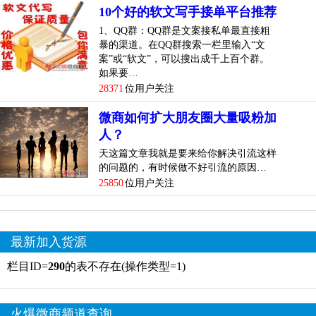
10个好的软文写手接单平台推荐
1、QQ群：QQ群是文案接私单最直接粗
暴的渠道。在QQ群搜索一栏里输入“文
案”或“软文”，可以搜出成千上百个群。
如果要…
28371
位用户关注
微商如何扩大朋友圈大量吸粉加
人？
天这篇文章我就是要来给你解决引流这样
的问题的，有时候做不好引流的原因…
25850
位用户关注
最新加入货源
栏目ID=
290
的表不存在(操作类型=1)
火爆微商频道查询