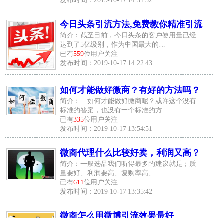
发布时间：2019-10-17 14:31:32
今日头条引流方法,免费教你精准引流
简介：截至目前，今日头条的客户使用量已经
达到了5亿级别，作为中国最⼤的…
已有
559
位用户关注
发布时间：2019-10-17 14:22:43
如何才能做好微商？有好的方法吗？
简介： 如何才能做好微商呢？或许这个没有
标准的答案，也没有一个标准的方…
已有
335
位用户关注
发布时间：2019-10-17 13:54:51
微商代理什么比较好卖，利润又高？
简介：一般选品我们听得最多的建议就是；质
量要好、利润要高、复购率高、…
已有
611
位用户关注
发布时间：2019-10-17 13:35:42
微商怎么用微博引流效果最好