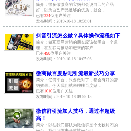
简介：很多做微商的宝妈都会说自己的产品
好，以为自己产品足够的优质，就会…
已有
334
位用户关注
发布时间：2019-10-18 10:58:01
抖音引流怎么做？具体操作流程如下
简介：做互联网营销的朋友应该都明白一个道
理，在互联网被动加进来的客户…
已有
498
位用户关注
发布时间：2019-10-18 10:05:03
微商做百度贴吧引流最新技巧分享
简介：任何平台，只要做对了，都会有好的营
销效果。今天我们就来聊聊百度贴…
已有
1010
位用户关注
发布时间：2019-10-18 09:55:13
微信群引流加人技巧，通过率超级
高！
简介：以往我们都认为微信群是个比较封闭的
平台，我们习惯去开放性平台引…