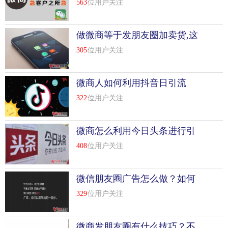
563
位用户关注
做微商等于发朋友圈加卖货,这
种说法错在哪里？
305
位用户关注
微商人如何利用抖音日引流
500+
322
位用户关注
微商怎么利用今日头条进行引
流
408
位用户关注
微信朋友圈广告怎么做？如何
推广有效果？
329
位用户关注
微商发朋友圈有什么技巧？不