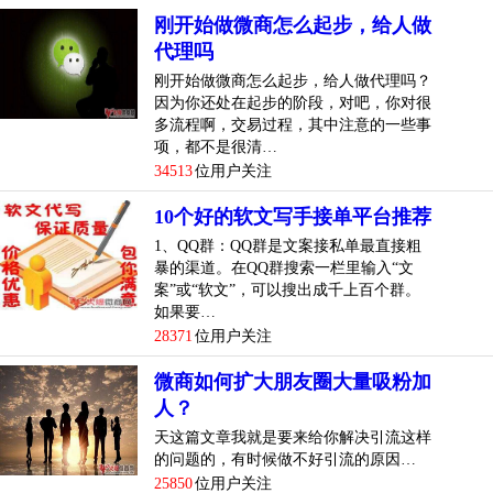
刚开始做微商怎么起步，给人做
代理吗
刚开始做微商怎么起步，给人做代理吗？
因为你还处在起步的阶段，对吧，你对很
多流程啊，交易过程，其中注意的一些事
项，都不是很清…
34513
位用户关注
10个好的软文写手接单平台推荐
1、QQ群：QQ群是文案接私单最直接粗
暴的渠道。在QQ群搜索一栏里输入“文
案”或“软文”，可以搜出成千上百个群。
如果要…
28371
位用户关注
微商如何扩大朋友圈大量吸粉加
人？
天这篇文章我就是要来给你解决引流这样
的问题的，有时候做不好引流的原因…
25850
位用户关注