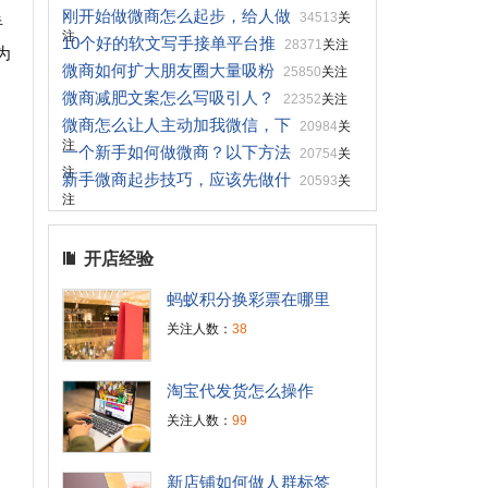
刚开始做微商怎么起步，给人做
34513
关
半
注
10个好的软文写手接单平台推
28371
关注
为
微商如何扩大朋友圈大量吸粉
25850
关注
微商减肥文案怎么写吸引人？
22352
关注
微商怎么让人主动加我微信，下
20984
关
注
一个新手如何做微商？以下方法
20754
关
注
新手微商起步技巧，应该先做什
20593
关
注
开店经验
蚂蚁积分换彩票在哪里
关注人数：
38
淘宝代发货怎么操作
关注人数：
99
新店铺如何做人群标签