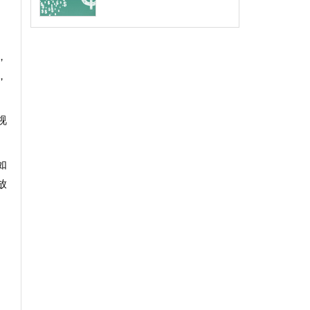
，
，
视
如
放