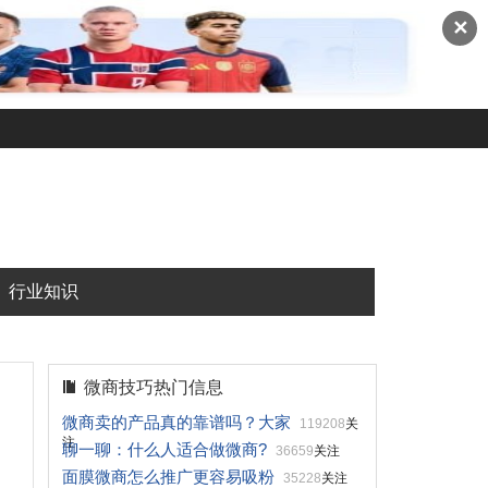
✕
行业知识
微商技巧热门信息
微商卖的产品真的靠谱吗？大家
119208
关
注
聊一聊：什么人适合做微商?
36659
关注
面膜微商怎么推广更容易吸粉
35228
关注