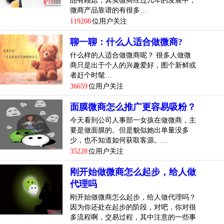
品有顾虑，其实微商经过几年的发展中，
微商产品靠谱的有很多…
119208
位用户关注
聊一聊：什么人适合做微商?
什么样的人适合做微商呢？ 很多人做微
商只是出于个人的兴趣爱好，图个新鲜或
者赶个时髦…
36659
位用户关注
面膜微商怎么推广更容易吸粉？
今天看到公司人事部一女孩在做微商，主
要是做面膜的。但是貌似她出单量没多
少，也不知道如何获取客源。…
35228
位用户关注
刚开始做微商怎么起步，给人做
代理吗
刚开始做微商怎么起步，给人做代理吗？
因为你还处在起步的阶段，对吧，你对很
多流程啊，交易过程，其中注意的一些事