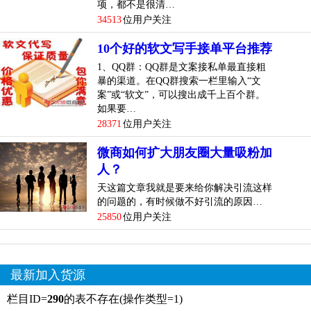
项，都不是很清…
34513
位用户关注
10个好的软文写手接单平台推荐
1、QQ群：QQ群是文案接私单最直接粗
暴的渠道。在QQ群搜索一栏里输入“文
案”或“软文”，可以搜出成千上百个群。
如果要…
28371
位用户关注
微商如何扩大朋友圈大量吸粉加
人？
天这篇文章我就是要来给你解决引流这样
的问题的，有时候做不好引流的原因…
25850
位用户关注
最新加入货源
栏目ID=
290
的表不存在(操作类型=1)