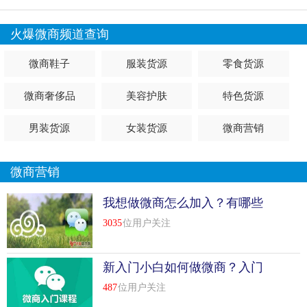
火爆微商频道查询
微商鞋子
服装货源
零食货源
微商奢侈品
美容护肤
特色货源
男装货源
女装货源
微商营销
微商营销
我想做微商怎么加入？有哪些
流程介绍？
3035
位用户关注
新入门小白如何做微商？入门
必懂几点知识
487
位用户关注