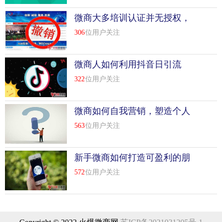
微商大多培训认证并无授权，
你的证书有可能是假的
306
位用户关注
微商人如何利用抖音日引流
500+
322
位用户关注
微商如何自我营销，塑造个人
信任感?
563
位用户关注
新手微商如何打造可盈利的朋
友圈
572
位用户关注