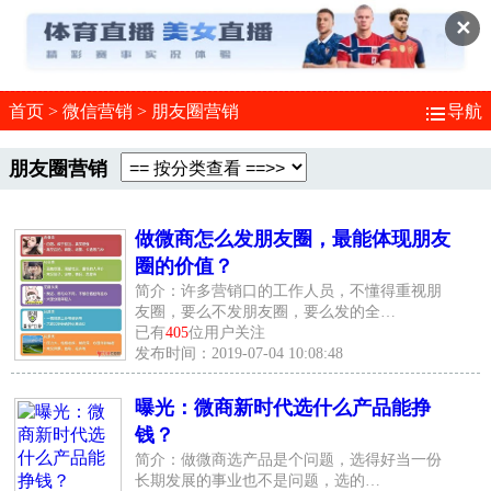
✕
首页
>
微信营销
>
朋友圈营销
导航
朋友圈营销
做微商怎么发朋友圈，最能体现朋友
圈的价值？
简介：许多营销口的工作人员，不懂得重视朋
友圈，要么不发朋友圈，要么发的全…
已有
405
位用户关注
发布时间：2019-07-04 10:08:48
曝光：微商新时代选什么产品能挣
钱？
简介：做微商选产品是个问题，选得好当一份
长期发展的事业也不是问题，选的…