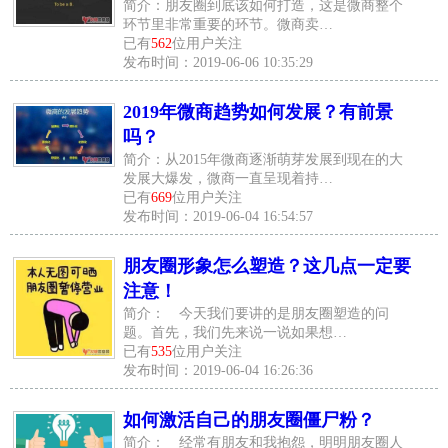
简介：朋友圈到底该如何打造，这是微商整个
环节里非常重要的环节。微商卖…
已有
562
位用户关注
发布时间：2019-06-06 10:35:29
2019年微商趋势如何发展？有前景
吗？
简介：从2015年微商逐渐萌芽发展到现在的大
发展大爆发，微商一直呈现着持…
已有
669
位用户关注
发布时间：2019-06-04 16:54:57
朋友圈形象怎么塑造？这几点一定要
注意！
简介： 今天我们要讲的是朋友圈塑造的问
题。首先，我们先来说一说如果想…
已有
535
位用户关注
发布时间：2019-06-04 16:26:36
如何激活自己的朋友圈僵尸粉？
简介： 经常有朋友和我抱怨，明明朋友圈人