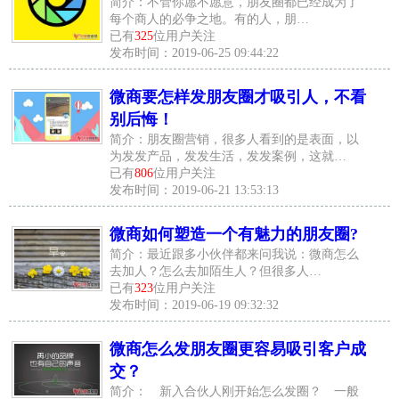
简介：不管你愿不愿意，朋友圈都已经成为了
每个商人的必争之地。有的人，朋…
已有
325
位用户关注
发布时间：2019-06-25 09:44:22
微商要怎样发朋友圈才吸引人，不看
别后悔！
简介：朋友圈营销，很多人看到的是表面，以
为发发产品，发发生活，发发案例，这就…
已有
806
位用户关注
发布时间：2019-06-21 13:53:13
微商如何塑造一个有魅力的朋友圈?
简介：最近跟多小伙伴都来问我说：微商怎么
去加人？怎么去加陌生人？但很多人…
已有
323
位用户关注
发布时间：2019-06-19 09:32:32
微商怎么发朋友圈更容易吸引客户成
交？
简介： 新入合伙人刚开始怎么发圈？ 一般