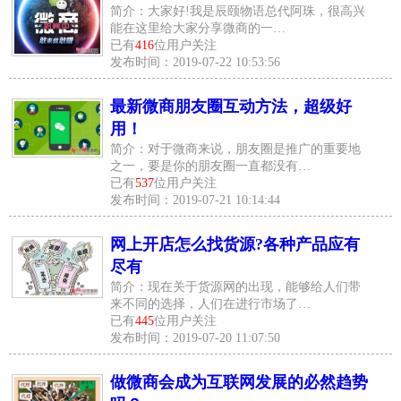
简介：大家好!我是辰颐物语总代阿珠，很高兴
能在这里给大家分享微商的一…
已有
416
位用户关注
发布时间：2019-07-22 10:53:56
最新微商朋友圈互动方法，超级好
用！
简介：对于微商来说，朋友圈是推广的重要地
之一，要是你的朋友圈一直都没有…
已有
537
位用户关注
发布时间：2019-07-21 10:14:44
网上开店怎么找货源?各种产品应有
尽有
简介：现在关于货源网的出现，能够给人们带
来不同的选择，人们在进行市场了…
已有
445
位用户关注
发布时间：2019-07-20 11:07:50
做微商会成为互联网发展的必然趋势