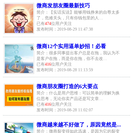
微商发朋友圈最新技巧
简介：【实话实说】能够用钱挣来的自尊太多
了，危难关头，只有你钱包里的人…
已有
474
位用户关注
发布时间：2019-08-29 11:47:38
微商12个实用逼单妙招！必看
简介：很多同事提出客户总是在拖，我认为不
是客户在拖，而是你在拖，你不去改…
已有
416
位用户关注
发布时间：2019-08-28 11:13:59
微商朋友圈打造的6大要点
简介：什么是用户思维：可以简单的理解为换
位思考，无论你卖产品还是写文章…
已有
416
位用户关注
发布时间：2019-08-28 11:02:07
微商越来越不好做了，原因竟然是...
简介：微商裂变得如此迅速，是因为它的裂变