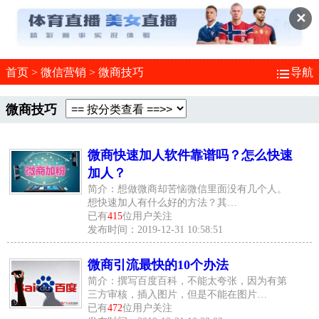
✕
首页
>
微信营销
>
微商技巧
导航
微商技巧
微商快速加人软件靠谱吗？怎么快速
加人？
简介：想做微商却苦恼微信里面没有几个人。
想快速加人有什么好的方法？其…
已有
415
位用户关注
发布时间：2019-12-31 10:58:51
微商引流最快的10个办法
简介：撰写百度百科，不能太夸张，因为有第
三方审核，插入图片，但是不能在图片…
已有
472
位用户关注