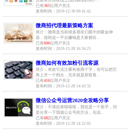
总能有办法在线上找到精准的用户…
已有
365
位用户关注
发布时间：2019-12-30 09:41:42
微商招代理最新策略方案
简介：微商是当前很多朋友们眼中的吸金神
器，借助这一平台赚钱是大家都在…
已有
606
位用户关注
发布时间：2019-12-28 16:34:25
微商如何有效加粉引流客源
简介：有效引流注重有效两个字，你可以把它
再上升一个档次，无非就是获取客…
已有
416
位用户关注
发布时间：2019-12-28 14:43:32
微信公众号运营2020全攻略分享
简介：不请自来嘻嘻嘻，我也是一个新手，但
是分享一下我做公众号的方法，先说…
已有
682
位用户关注
发布时间：2019-12-28 14:22:02