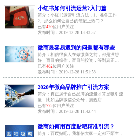
小红书如何引流运营?入门篇
简介：小红书运营引流方法，1、准备工作，
2、那么如何让自己的笔记上热门？…
已有
420
位用户关注
发布时间：2019-12-28 13:43:37
微商最容易遇到的问题都有哪些
简介：相信很多人在做微商之前，都是没想
好，盲目的操作，盲目的投资，等到真正…
已有
482
位用户关注
发布时间：2019-12-28 11:51:58
2020年微商品牌推广引流方案
简介：真正属于自己品牌的流量才算是吸引流
量，比如品牌微信公众号，旗舰店…
已有
772
位用户关注
发布时间：2019-12-28 11:42:44
微商如何用百度贴吧精准引流？
简介：百度贴吧，我相信大家一定都不陌生，