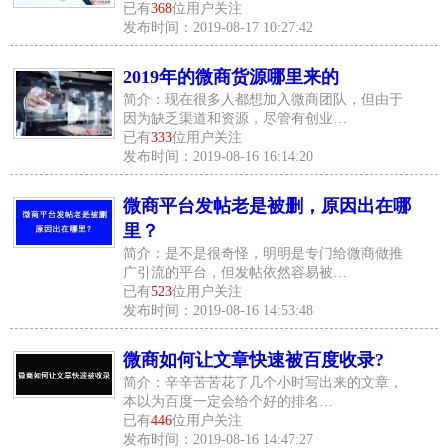
已有
368
位用户关注
发布时间：2019-08-17 10:27:42
2019年的微商货源哪里来的
简介：现在很多人都想加入微商团队，但由于
因为缺乏渠道和资源，尽管有创业…
已有
333
位用户关注
发布时间：2019-08-16 16:14:20
微商平台发帖老是被删，原因出在哪
里？
简介：是不是很奇怪，明明是专门给微商做推
广引流的平台，但发帖依然容易被…
已有
523
位用户关注
发布时间：2019-08-16 14:53:48
微商如何让文章快速被百度收录?
简介：辛辛苦苦花了几个小时写出来的文章，
本以为百度一定会给个好的排名…
已有
446
位用户关注
发布时间：2019-08-16 14:47:27