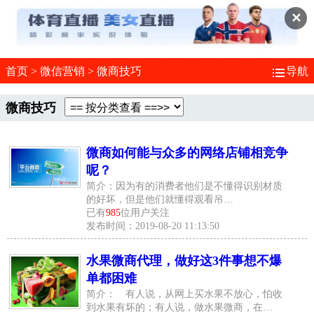
✕
首页
>
微信营销
>
微商技巧
导航
微商技巧
微商如何能与众多的网络店铺相竞争
呢？
简介：因为有的消费者他们是不懂得识别材质
的好坏，但是他们就懂得观看吊…
已有
985
位用户关注
发布时间：2019-08-20 11:13:50
水果微商代理，做好这3件事想不爆
单都困难
简介： 有人说，从网上买水果不放心，怕收
到水果有坏的；有人说，做水果微商，在…