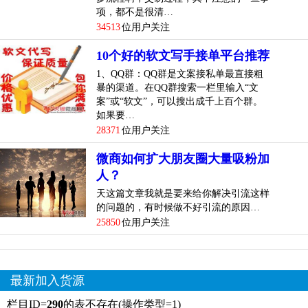
项，都不是很清…
34513
位用户关注
10个好的软文写手接单平台推荐
1、QQ群：QQ群是文案接私单最直接粗
暴的渠道。在QQ群搜索一栏里输入“文
案”或“软文”，可以搜出成千上百个群。
如果要…
28371
位用户关注
微商如何扩大朋友圈大量吸粉加
人？
天这篇文章我就是要来给你解决引流这样
的问题的，有时候做不好引流的原因…
25850
位用户关注
最新加入货源
栏目ID=
290
的表不存在(操作类型=1)