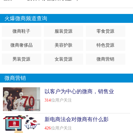
火爆微商频道查询
微商鞋子
服装货源
零食货源
微商奢侈品
美容护肤
特色货源
男装货源
女装货源
微商营销
微商营销
以客户为中心的微商，销售业
绩要高60%以上！
314
位用户关注
新电商法会对微商有什么影
响？
426
位用户关注