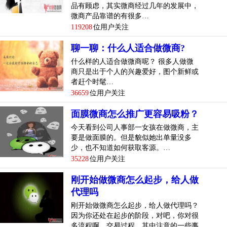
品有顾虑，其实微商经过几年的发展中，
微商产品靠谱的有很多…
119208
位用户关注
聊一聊：什么人适合做微商?
什么样的人适合做微商呢？ 很多人做微
商只是出于个人的兴趣爱好，图个新鲜或
者赶个时髦…
36659
位用户关注
面膜微商怎么推广更容易吸粉？
今天看到公司人事部一女孩在做微商，主
要是做面膜的。但是貌似她出单量没多
少，也不知道如何获取客源。…
35228
位用户关注
刚开始做微商怎么起步，给人做
代理吗
刚开始做微商怎么起步，给人做代理吗？
因为你还处在起步的阶段，对吧，你对很
多流程啊，交易过程，其中注意的一些事