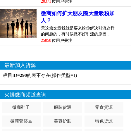
28371
位用户关注
微商如何扩大朋友圈大量吸粉加
人？
天这篇文章我就是要来给你解决引流这样
的问题的，有时候做不好引流的原因…
25850
位用户关注
最新加入货源
栏目ID=
290
的表不存在(操作类型=1)
火爆微商频道查询
微商鞋子
服装货源
零食货源
微商奢侈品
美容护肤
特色货源