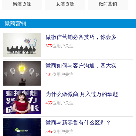
男装货源
女装货源
微商营销
微商营销
做微信营销必备技巧，你会多
少
375
位用户关注
微商如何与客户沟通，四大实
用沟通技巧分享
401
位用户关注
为什么做微商,月入过万的氧趣
微商宝妈吴梦萱战略分享
465
位用户关注
微商与新零售有什么区别？
395
位用户关注