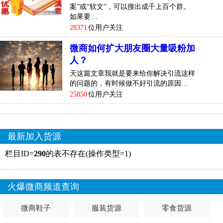
案”或“软文”，可以搜出成千上百个群。
如果要…
28371
位用户关注
微商如何扩大朋友圈大量吸粉加
人？
天这篇文章我就是要来给你解决引流这样
的问题的，有时候做不好引流的原因…
25850
位用户关注
最新加入货源
栏目ID=
290
的表不存在(操作类型=1)
火爆微商频道查询
微商鞋子
服装货源
零食货源