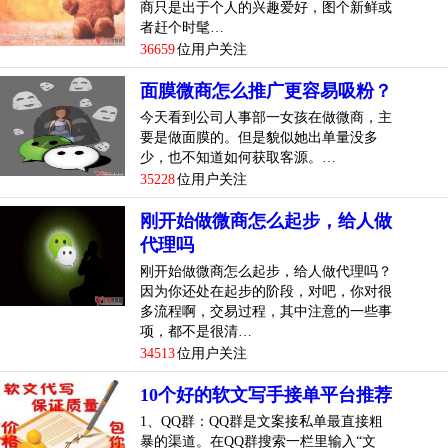
商只是出于个人的兴趣爱好，图个新鲜或
者赶个时髦…
36659
位用户关注
面膜微商怎么推广更容易吸粉？
今天看到公司人事部一女孩在做微商，主
要是做面膜的。但是貌似她出单量没多
少，也不知道如何获取客源。…
35228
位用户关注
刚开始做微商怎么起步，给人做
代理吗
刚开始做微商怎么起步，给人做代理吗？
因为你还处在起步的阶段，对吧，你对很
多流程啊，交易过程，其中注意的一些事
项，都不是很清…
34513
位用户关注
10个好的软文写手接单平台推荐
1、QQ群：QQ群是文案接私单最直接粗
暴的渠道。在QQ群搜索一栏里输入“文