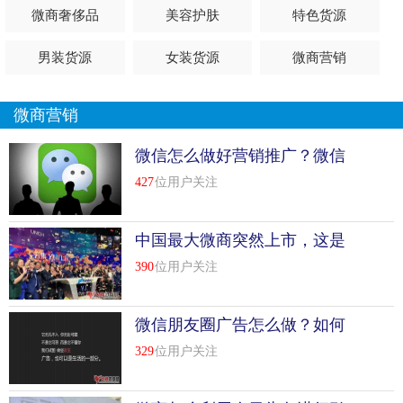
微商奢侈品
美容护肤
特色货源
男装货源
女装货源
微商营销
微商营销
微信怎么做好营销推广？微信
营销推广的六大优势
427
位用户关注
中国最大微商突然上市，这是
另一个“拼多多”吗？
390
位用户关注
微信朋友圈广告怎么做？如何
推广有效果？
329
位用户关注