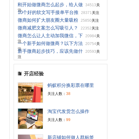
刚开始做微商怎么起步，给人做
34513
关
，
注
10个好的软文写手接单平台推
28371
关注
微商如何扩大朋友圈大量吸粉
25850
关注
微商减肥文案怎么写吸引人？
22352
关注
微商怎么让人主动加我微信，下
20984
关
注
一个新手如何做微商？以下方法
20754
关
注
新手微商起步技巧，应该先做什
20593
关
注
开店经验
蚂蚁积分换彩票在哪里
关注人数：
38
淘宝代发货怎么操作
关注人数：
99
新店铺如何做人群标签