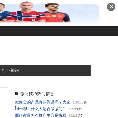
✕
行业知识
微商技巧热门信息
微商卖的产品真的靠谱吗？大家
119208
关
注
聊一聊：什么人适合做微商?
36659
关注
面膜微商怎么推广更容易吸粉
35228
关注