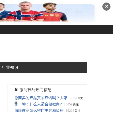
✕
行业知识
微商技巧热门信息
微商卖的产品真的靠谱吗？大家
119208
关
注
聊一聊：什么人适合做微商?
36659
关注
面膜微商怎么推广更容易吸粉
35228
关注