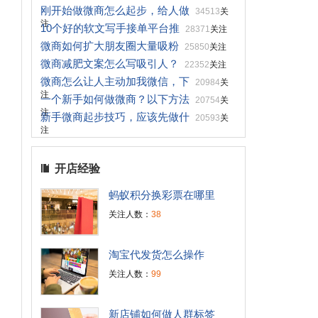
刚开始做微商怎么起步，给人做
34513
关
注
10个好的软文写手接单平台推
28371
关注
微商如何扩大朋友圈大量吸粉
25850
关注
微商减肥文案怎么写吸引人？
22352
关注
微商怎么让人主动加我微信，下
20984
关
注
一个新手如何做微商？以下方法
20754
关
注
新手微商起步技巧，应该先做什
20593
关
注
开店经验
蚂蚁积分换彩票在哪里
关注人数：
38
淘宝代发货怎么操作
关注人数：
99
新店铺如何做人群标签