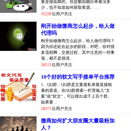
要是做面膜的。但是貌似她出单量没多
少，也不知道如何获取客源。…
35228
位用户关注
刚开始做微商怎么起步，给人做
代理吗
刚开始做微商怎么起步，给人做代理吗？
因为你还处在起步的阶段，对吧，你对很
多流程啊，交易过程，其中注意的一些事
项，都不是很清…
34513
位用户关注
10个好的软文写手接单平台推荐
1、QQ群：QQ群是文案接私单最直接粗
暴的渠道。在QQ群搜索一栏里输入“文
案”或“软文”，可以搜出成千上百个群。
如果要…
28371
位用户关注
微商如何扩大朋友圈大量吸粉加
人？