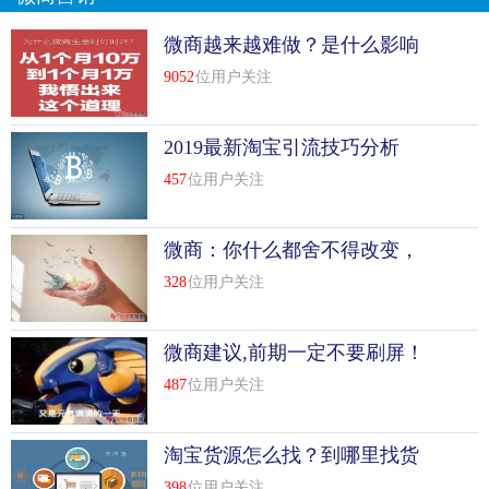
微商越来越难做？是什么影响
你稳定出单？
9052
位用户关注
2019最新淘宝引流技巧分析
457
位用户关注
微商：你什么都舍不得改变，
还谈什么未来！
328
位用户关注
微商建议,前期一定不要刷屏！
487
位用户关注
淘宝货源怎么找？到哪里找货
源？
398
位用户关注