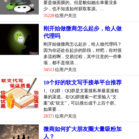
要是做面膜的。但是貌似她出单量没多
少，也不知道如何获取客源。…
35228
位用户关注
刚开始做微商怎么起步，给人做
代理吗
刚开始做微商怎么起步，给人做代理吗？
因为你还处在起步的阶段，对吧，你对很
多流程啊，交易过程，其中注意的一些事
项，都不是很清…
34513
位用户关注
10个好的软文写手接单平台推荐
1、QQ群：QQ群是文案接私单最直接粗
暴的渠道。在QQ群搜索一栏里输入“文
案”或“软文”，可以搜出成千上百个群。
如果要…
28371
位用户关注
微商如何扩大朋友圈大量吸粉加
人？