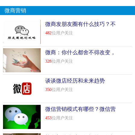
微商营销
微商发朋友圈有什么技巧？不
可错过的四大技巧
482
位用户关注
微商：你什么都舍不得改变，
还谈什么未来！
328
位用户关注
谈谈微店经历和未来趋势
350
位用户关注
微信营销模式有哪些？微信营
销模式分析
453
位用户关注