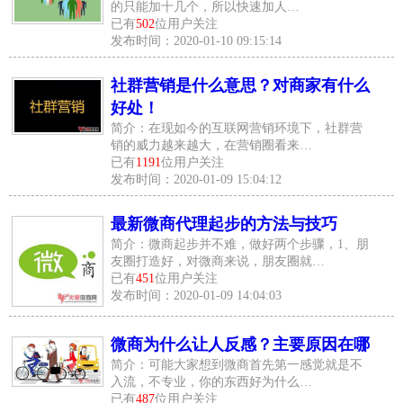
的只能加十几个，所以快速加人…
已有
502
位用户关注
发布时间：2020-01-10 09:15:14
社群营销是什么意思？对商家有什么
好处！
简介：在现如今的互联网营销环境下，社群营
销的威力越来越大，在营销圈看来…
已有
1191
位用户关注
发布时间：2020-01-09 15:04:12
最新微商代理起步的方法与技巧
简介：微商起步并不难，做好两个步骤，1、朋
友圈打造好，对微商来说，朋友圈就…
已有
451
位用户关注
发布时间：2020-01-09 14:04:03
微商为什么让人反感？主要原因在哪
简介：可能大家想到微商首先第一感觉就是不
入流，不专业，你的东西好为什么…
已有
487
位用户关注