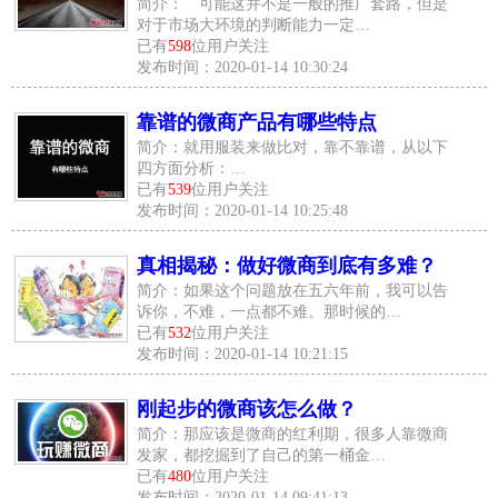
简介： 可能这并不是一般的推广套路，但是
对于市场大环境的判断能力一定…
已有
598
位用户关注
发布时间：2020-01-14 10:30:24
靠谱的微商产品有哪些特点
简介：就用服装来做比对，靠不靠谱，从以下
四方面分析：…
已有
539
位用户关注
发布时间：2020-01-14 10:25:48
真相揭秘：做好微商到底有多难？
简介：如果这个问题放在五六年前，我可以告
诉你，不难，一点都不难。那时候的…
已有
532
位用户关注
发布时间：2020-01-14 10:21:15
刚起步的微商该怎么做？
简介：那应该是微商的红利期，很多人靠微商
发家，都挖掘到了自己的第一桶金…
已有
480
位用户关注
发布时间：2020-01-14 09:41:13