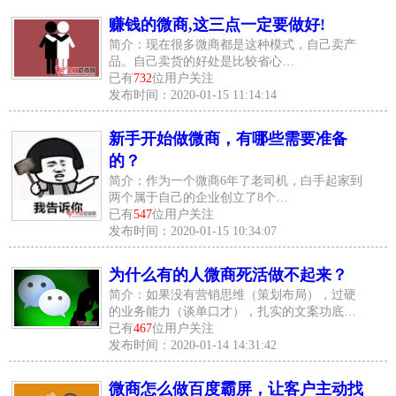
赚钱的微商,这三点一定要做好!
简介：现在很多微商都是这种模式，自己卖产
品。自己卖货的好处是比较省心…
已有
732
位用户关注
发布时间：2020-01-15 11:14:14
新手开始做微商，有哪些需要准备
的？
简介：作为一个微商6年了老司机，白手起家到
两个属于自己的企业创立了8个…
已有
547
位用户关注
发布时间：2020-01-15 10:34:07
为什么有的人微商死活做不起来？
简介：如果没有营销思维（策划布局），过硬
的业务能力（谈单口才），扎实的文案功底…
已有
467
位用户关注
发布时间：2020-01-14 14:31:42
微商怎么做百度霸屏，让客户主动找