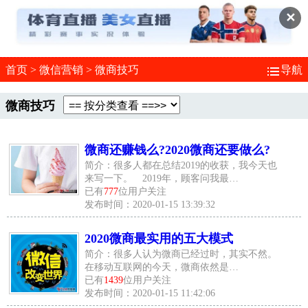
✕
首页
>
微信营销
>
微商技巧
导航
微商技巧
微商还赚钱么?2020微商还要做么?
简介：很多人都在总结2019的收获，我今天也
来写一下。 2019年，顾客问我最…
已有
777
位用户关注
发布时间：2020-01-15 13:39:32
2020微商最实用的五大模式
简介：很多人认为微商已经过时，其实不然。
在移动互联网的今天，微商依然是…
已有
1439
位用户关注
发布时间：2020-01-15 11:42:06