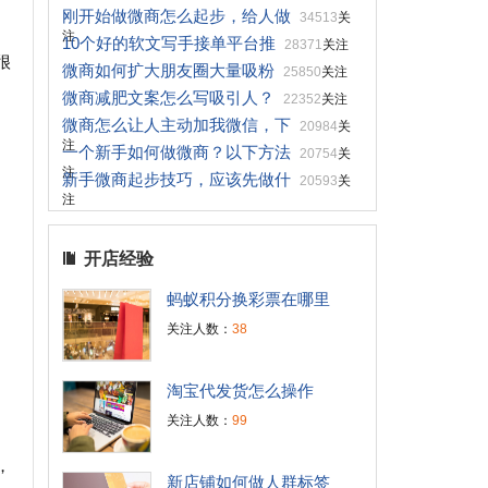
刚开始做微商怎么起步，给人做
34513
关
注
10个好的软文写手接单平台推
28371
关注
很
微商如何扩大朋友圈大量吸粉
25850
关注
微商减肥文案怎么写吸引人？
22352
关注
微商怎么让人主动加我微信，下
20984
关
注
一个新手如何做微商？以下方法
20754
关
注
新手微商起步技巧，应该先做什
20593
关
注
开店经验
蚂蚁积分换彩票在哪里
关注人数：
38
淘宝代发货怎么操作
关注人数：
99
，
新店铺如何做人群标签