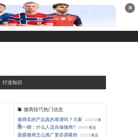
✕
行业知识
微商技巧热门信息
微商卖的产品真的靠谱吗？大家
119208
关
注
聊一聊：什么人适合做微商?
36659
关注
面膜微商怎么推广更容易吸粉
35228
关注