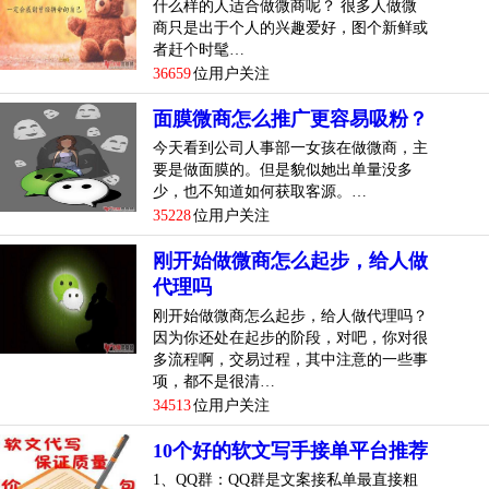
什么样的人适合做微商呢？ 很多人做微
商只是出于个人的兴趣爱好，图个新鲜或
者赶个时髦…
36659
位用户关注
面膜微商怎么推广更容易吸粉？
今天看到公司人事部一女孩在做微商，主
要是做面膜的。但是貌似她出单量没多
少，也不知道如何获取客源。…
35228
位用户关注
刚开始做微商怎么起步，给人做
代理吗
刚开始做微商怎么起步，给人做代理吗？
因为你还处在起步的阶段，对吧，你对很
多流程啊，交易过程，其中注意的一些事
项，都不是很清…
34513
位用户关注
10个好的软文写手接单平台推荐
1、QQ群：QQ群是文案接私单最直接粗