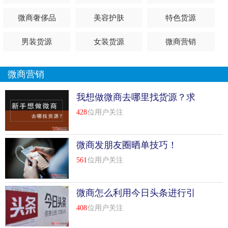
微商奢侈品
美容护肤
特色货源
男装货源
女装货源
微商营销
微商营销
我想做微商去哪里找货源？求
推荐
428
位用户关注
微商发朋友圈晒单技巧！
561
位用户关注
微商怎么利用今日头条进行引
流
408
位用户关注