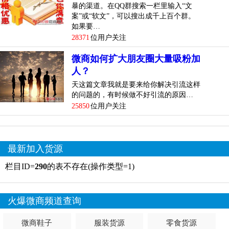
暴的渠道。在QQ群搜索一栏里输入“文
案”或“软文”，可以搜出成千上百个群。
如果要…
28371
位用户关注
微商如何扩大朋友圈大量吸粉加
人？
天这篇文章我就是要来给你解决引流这样
的问题的，有时候做不好引流的原因…
25850
位用户关注
最新加入货源
栏目ID=
290
的表不存在(操作类型=1)
火爆微商频道查询
微商鞋子
服装货源
零食货源