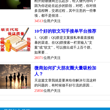
刚开始做微商怎么起步，给人做代理吗？
因为你还处在起步的阶段，对吧，你对很
多流程啊，交易过程，其中注意的一些事
项，都不是很清…
34513
位用户关注
10个好的软文写手接单平台推荐
1、QQ群：QQ群是文案接私单最直接粗
暴的渠道。在QQ群搜索一栏里输入“文
案”或“软文”，可以搜出成千上百个群。
如果要…
28371
位用户关注
微商如何扩大朋友圈大量吸粉加
人？
天这篇文章我就是要来给你解决引流这样
的问题的，有时候做不好引流的原因…
25850
位用户关注