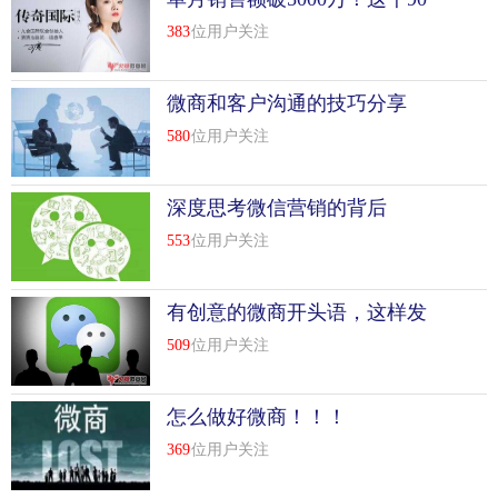
后重新定义了“微商”
383
位用户关注
微商和客户沟通的技巧分享
580
位用户关注
深度思考微信营销的背后
553
位用户关注
有创意的微商开头语，这样发
朋友圈成交率翻十倍！
509
位用户关注
怎么做好微商！！！
369
位用户关注