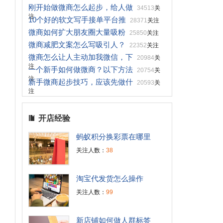
刚开始做微商怎么起步，给人做
34513
关
注
10个好的软文写手接单平台推
28371
关注
微商如何扩大朋友圈大量吸粉
25850
关注
微商减肥文案怎么写吸引人？
22352
关注
微商怎么让人主动加我微信，下
20984
关
注
一个新手如何做微商？以下方法
20754
关
注
新手微商起步技巧，应该先做什
20593
关
注
开店经验
蚂蚁积分换彩票在哪里
关注人数：
38
淘宝代发货怎么操作
，
关注人数：
99
新店铺如何做人群标签