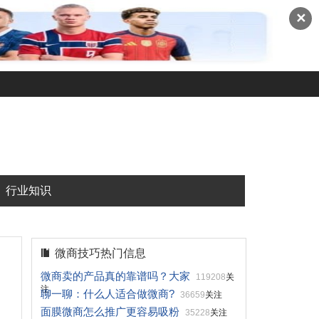
✕
行业知识
微商技巧热门信息
微商卖的产品真的靠谱吗？大家
119208
关
注
聊一聊：什么人适合做微商?
36659
关注
面膜微商怎么推广更容易吸粉
35228
关注