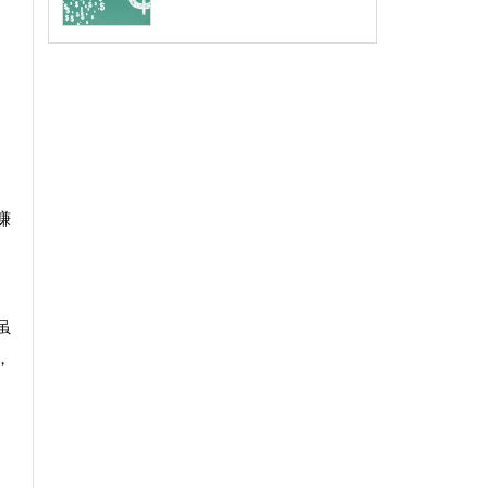
赚
虽
，