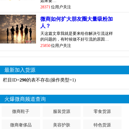
如果要…
28371
位用户关注
微商如何扩大朋友圈大量吸粉加
人？
天这篇文章我就是要来给你解决引流这样
的问题的，有时候做不好引流的原因…
25850
位用户关注
最新加入货源
栏目ID=
290
的表不存在(操作类型=1)
火爆微商频道查询
微商鞋子
服装货源
零食货源
微商奢侈品
美容护肤
特色货源