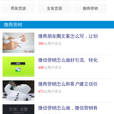
男装货源
女装货源
微商营销
微商营销
微商朋友圈文案怎么写，让别
人不反感你的微商？
396
位用户关注
微信营销怎么做好引流、转化
和复购？
448
位用户关注
微商营销怎么和客户建立信任
475
位用户关注
微信营销怎么做，微信营销有