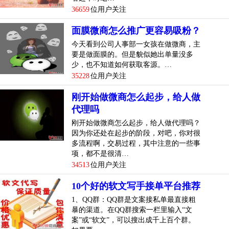
36659
位用户关注
面膜微商怎么推广更容易吸粉？
今天看到公司人事部一女孩在做微商，主
要是做面膜的。但是貌似她出单量没多
少，也不知道如何获取客源。…
35228
位用户关注
刚开始做微商怎么起步，给人做
代理吗
刚开始做微商怎么起步，给人做代理吗？
因为你还处在起步的阶段，对吧，你对很
多流程啊，交易过程，其中注意的一些事
项，都不是很清…
34513
位用户关注
10个好的软文写手接单平台推荐
1、QQ群：QQ群是文案接私单最直接粗
暴的渠道。在QQ群搜索一栏里输入“文
案”或“软文”，可以搜出成千上百个群。