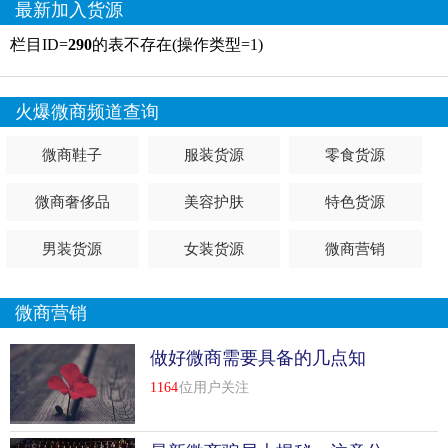
最新加入货源
栏目ID=
290
的表不存在(操作类型=1)
火爆微商频道查询
微商鞋子
服装货源
零食货源
微商奢侈品
美容护肤
特色货源
男装货源
女装货源
微商营销
微商营销
做好微商需要具备的几点知
识，让你不迷茫
1164
位用户关注