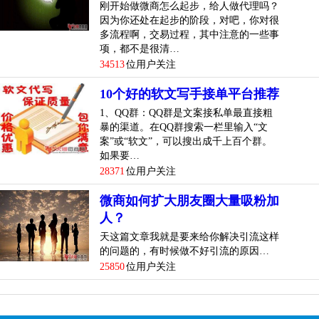
刚开始做微商怎么起步，给人做代理吗？
因为你还处在起步的阶段，对吧，你对很
多流程啊，交易过程，其中注意的一些事
项，都不是很清…
34513
位用户关注
10个好的软文写手接单平台推荐
1、QQ群：QQ群是文案接私单最直接粗
暴的渠道。在QQ群搜索一栏里输入“文
案”或“软文”，可以搜出成千上百个群。
如果要…
28371
位用户关注
微商如何扩大朋友圈大量吸粉加
人？
天这篇文章我就是要来给你解决引流这样
的问题的，有时候做不好引流的原因…
25850
位用户关注