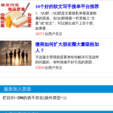
10个好的软文写手接单平台推荐
1、QQ群：QQ群是文案接私单最直接粗
暴的渠道。在QQ群搜索一栏里输入“文
案”或“软文”，可以搜出成千上百个群。
如果要…
28371
位用户关注
微商如何扩大朋友圈大量吸粉加
人？
天这篇文章我就是要来给你解决引流这样
的问题的，有时候做不好引流的原因…
25850
位用户关注
最新加入货源
栏目ID=
290
的表不存在(操作类型=1)