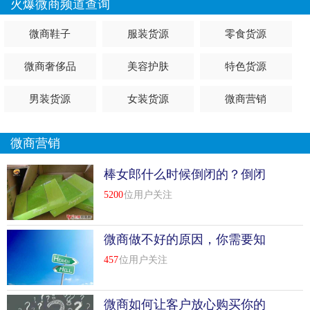
火爆微商频道查询
微商鞋子
服装货源
零食货源
微商奢侈品
美容护肤
特色货源
男装货源
女装货源
微商营销
微商营销
棒女郎什么时候倒闭的？倒闭
原因是什么？
5200
位用户关注
微商做不好的原因，你需要知
道这几点
457
位用户关注
微商如何让客户放心购买你的