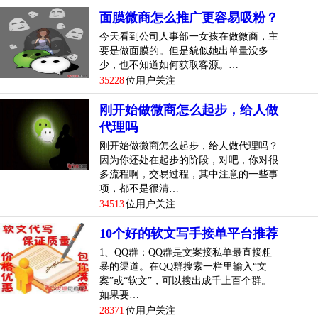
面膜微商怎么推广更容易吸粉？
今天看到公司人事部一女孩在做微商，主
要是做面膜的。但是貌似她出单量没多
少，也不知道如何获取客源。…
35228
位用户关注
刚开始做微商怎么起步，给人做
代理吗
刚开始做微商怎么起步，给人做代理吗？
因为你还处在起步的阶段，对吧，你对很
多流程啊，交易过程，其中注意的一些事
项，都不是很清…
34513
位用户关注
10个好的软文写手接单平台推荐
1、QQ群：QQ群是文案接私单最直接粗
暴的渠道。在QQ群搜索一栏里输入“文
案”或“软文”，可以搜出成千上百个群。
如果要…
28371
位用户关注