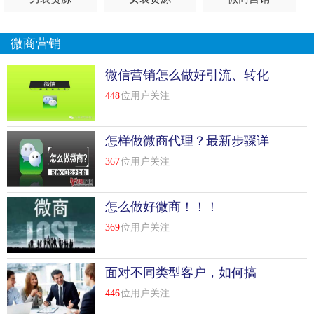
微商营销
微信营销怎么做好引流、转化
和复购？
448
位用户关注
怎样做微商代理？最新步骤详
解
367
位用户关注
怎么做好微商！！！
369
位用户关注
面对不同类型客户，如何搞
定？
446
位用户关注