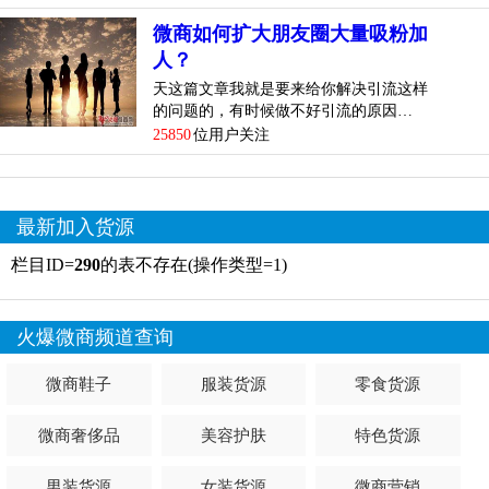
微商如何扩大朋友圈大量吸粉加
人？
天这篇文章我就是要来给你解决引流这样
的问题的，有时候做不好引流的原因…
25850
位用户关注
最新加入货源
栏目ID=
290
的表不存在(操作类型=1)
火爆微商频道查询
微商鞋子
服装货源
零食货源
微商奢侈品
美容护肤
特色货源
男装货源
女装货源
微商营销