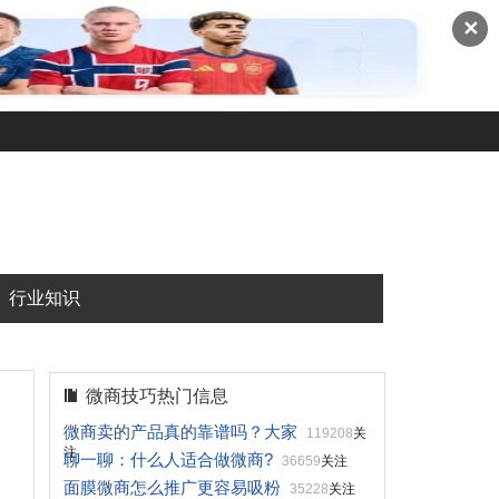
✕
行业知识
微商技巧热门信息
微商卖的产品真的靠谱吗？大家
119208
关
注
聊一聊：什么人适合做微商?
36659
关注
面膜微商怎么推广更容易吸粉
35228
关注