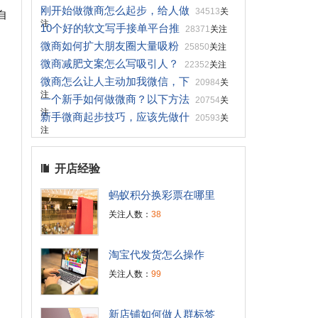
刚开始做微商怎么起步，给人做
34513
关
自
注
10个好的软文写手接单平台推
28371
关注
微商如何扩大朋友圈大量吸粉
25850
关注
微商减肥文案怎么写吸引人？
22352
关注
微商怎么让人主动加我微信，下
20984
关
注
一个新手如何做微商？以下方法
20754
关
注
新手微商起步技巧，应该先做什
20593
关
注
开店经验
蚂蚁积分换彩票在哪里
关注人数：
38
淘宝代发货怎么操作
关注人数：
99
新店铺如何做人群标签