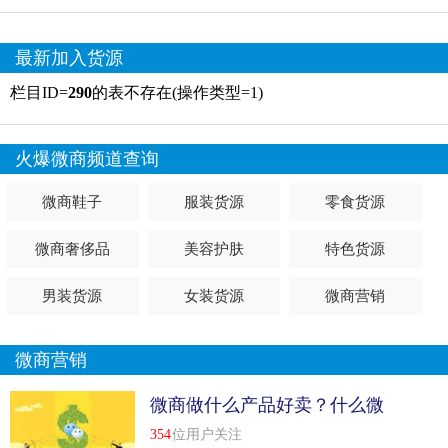
最新加入货源
栏目ID=
290
的表不存在(操作类型=1)
火爆微商频道查询
微商鞋子
服装货源
零食货源
微商奢侈品
美容护肤
特色货源
男装货源
女装货源
微商营销
微商营销
微商做什么产品好卖？什么微
商最好挣钱？
354
位用户关注