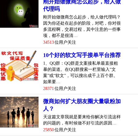
刚开始做微商怎么起步，给人做
代理吗
刚开始做微商怎么起步，给人做代理吗？
因为你还处在起步的阶段，对吧，你对很
多流程啊，交易过程，其中注意的一些事
项，都不是很清…
34513
位用户关注
10个好的软文写手接单平台推荐
1、QQ群：QQ群是文案接私单最直接粗
暴的渠道。在QQ群搜索一栏里输入“文
案”或“软文”，可以搜出成千上百个群。
如果要…
28371
位用户关注
微商如何扩大朋友圈大量吸粉加
人？
天这篇文章我就是要来给你解决引流这样
的问题的，有时候做不好引流的原因…
25850
位用户关注