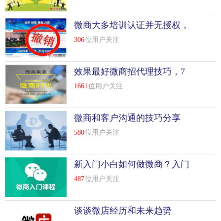
微商大多培训认证并无授权，
你的证书有可能是假的
306
位用户关注
效果最好微商招代理技巧，7
天招300个代理
1661
位用户关注
微商和客户沟通的技巧分享
580
位用户关注
新入门小白如何做微商？入门
必懂几点知识
487
位用户关注
谈谈微店经历和未来趋势