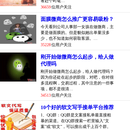
者赶个时髦…
36659
位用户关注
面膜微商怎么推广更容易吸粉？
今天看到公司人事部一女孩在做微商，主
要是做面膜的。但是貌似她出单量没多
少，也不知道如何获取客源。…
35228
位用户关注
刚开始做微商怎么起步，给人做
代理吗
刚开始做微商怎么起步，给人做代理吗？
因为你还处在起步的阶段，对吧，你对很
多流程啊，交易过程，其中注意的一些事
项，都不是很清…
34513
位用户关注
10个好的软文写手接单平台推荐
1、QQ群：QQ群是文案接私单最直接粗
暴的渠道。在QQ群搜索一栏里输入“文
案”或“软文”，可以搜出成千上百个群。