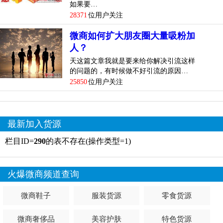
如果要…
28371
位用户关注
微商如何扩大朋友圈大量吸粉加
人？
天这篇文章我就是要来给你解决引流这样
的问题的，有时候做不好引流的原因…
25850
位用户关注
最新加入货源
栏目ID=
290
的表不存在(操作类型=1)
火爆微商频道查询
微商鞋子
服装货源
零食货源
微商奢侈品
美容护肤
特色货源