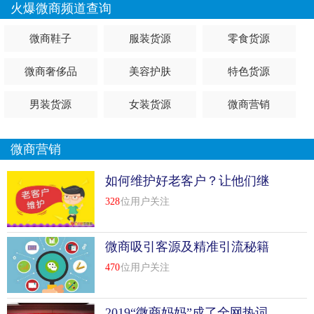
火爆微商频道查询
微商鞋子
服装货源
零食货源
微商奢侈品
美容护肤
特色货源
男装货源
女装货源
微商营销
微商营销
如何维护好老客户？让他们继
续买单
328
位用户关注
微商吸引客源及精准引流秘籍
470
位用户关注
2019“微商妈妈”成了全网热词