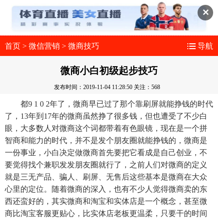
✕
首页
>
微信营销
>
微商技巧
导航
微商小白初级起步技巧
发布时间：2019-11-04 11:28:50
关注：568
都9 1 0 2年了，微商早已过了那个靠刷屏就能挣钱的时代
了，13年到17年的微商虽然挣了很多钱，但也遭受了不少白
眼，大多数人对微商这个词都带着有色眼镜，现在是一个拼
智商和能力的时代，并不是发个朋友圈就能挣钱的，微商是
一份事业，小白决定做微商首先要把它看成是自己创业，不
要觉得找个兼职发发朋友圈就行了，之前人们对微商的定义
就是三无产品、骗人、刷屏、无售后这些基本是微商在大众
心里的定位。随着微商的深入，也有不少人觉得微商卖的东
西还蛮好的，其实微商和淘宝和实体店是一个概念，甚至微
商比淘宝客服更贴心，比实体店老板更温柔，只要干的时间