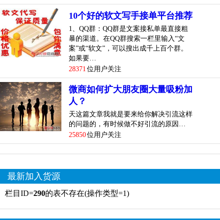
10个好的软文写手接单平台推荐
1、QQ群：QQ群是文案接私单最直接粗
暴的渠道。在QQ群搜索一栏里输入“文
案”或“软文”，可以搜出成千上百个群。
如果要…
28371
位用户关注
微商如何扩大朋友圈大量吸粉加
人？
天这篇文章我就是要来给你解决引流这样
的问题的，有时候做不好引流的原因…
25850
位用户关注
最新加入货源
栏目ID=
290
的表不存在(操作类型=1)