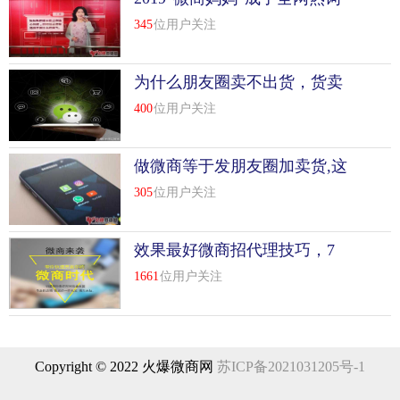
345
位用户关注
为什么朋友圈卖不出货，货卖
不出的原因就在这里
400
位用户关注
做微商等于发朋友圈加卖货,这
种说法错在哪里？
305
位用户关注
效果最好微商招代理技巧，7
天招300个代理
1661
位用户关注
Copyright © 2022 火爆微商网
苏ICP备2021031205号-1