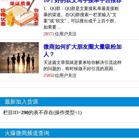
10个好的软文写手接单平台推荐
1、QQ群：QQ群是文案接私单最直接粗
暴的渠道。在QQ群搜索一栏里输入“文
案”或“软文”，可以搜出成千上百个群。
如果要…
28371
位用户关注
微商如何扩大朋友圈大量吸粉加
人？
天这篇文章我就是要来给你解决引流这样
的问题的，有时候做不好引流的原因…
25850
位用户关注
最新加入货源
栏目ID=
290
的表不存在(操作类型=1)
火爆微商频道查询