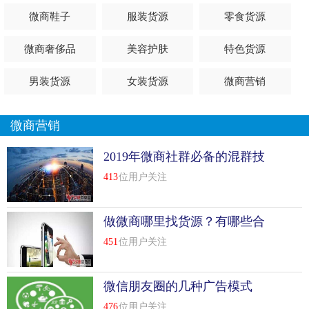
微商鞋子
服装货源
零食货源
微商奢侈品
美容护肤
特色货源
男装货源
女装货源
微商营销
微商营销
2019年微商社群必备的混群技
巧
413
位用户关注
做微商哪里找货源？有哪些合
适方式？
451
位用户关注
微信朋友圈的几种广告模式
476
位用户关注