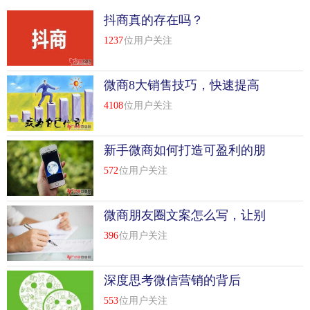
抖商真的存在吗？
1237
位用户关注
微商8大销售技巧，快速提高
你的订单销量！
4108
位用户关注
新手微商如何打造可盈利的朋
友圈
572
位用户关注
微商朋友圈文案怎么写，让别
人不反感你的微商？
396
位用户关注
深度思考微信营销的背后
553
位用户关注