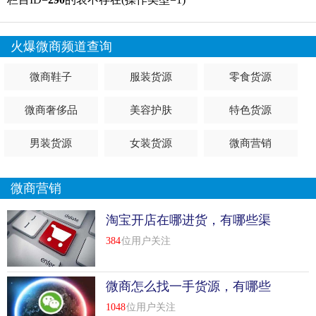
火爆微商频道查询
微商鞋子
服装货源
零食货源
微商奢侈品
美容护肤
特色货源
男装货源
女装货源
微商营销
微商营销
淘宝开店在哪进货，有哪些渠
道可以进货
384
位用户关注
微商怎么找一手货源，有哪些
渠道?
1048
位用户关注