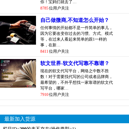
你！宝妈们就去了…
8785
位用户关注
自己做微商,不知道怎么开始？
任何事情的开始都不是一件简单的事儿，
因为它要改变你过去的习惯、方式、模式
等，在过来人看起来简单的跟1一样的
事，在新…
8411
位用户关注
软文世界-软文代写靠不靠谱？
现在的软文代写平台，网络之中数不胜
数！对于需要找代写的公司或者品牌商，
最希望的，不外乎想找一家靠谱的软文代
写平台，哪家…
7910
位用户关注
最新加入货源
栏目ID=
290
的表不存在(操作类型=1)