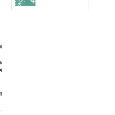
餐
到
关
目