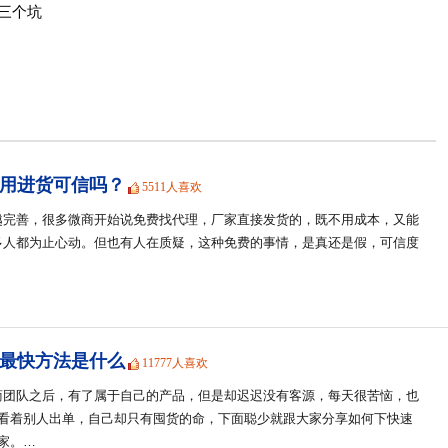
三个坑
用进货可信吗？
5511人喜欢
越完善，很多微商开始说免费找代理，厂家直接发货的，既不用成本，又能
多人都为止心动。但也有人在质疑，这种免费的事情，是真还是假，可信度
最快方法是什么
11777人喜欢
商团队之后，有了属于自己的产品，但是却迟迟没有客源，每天很苦恼，也
天看着别人出单，自己却只有囤货的命，下面聪少就跟大家分享如何下快速
家。…