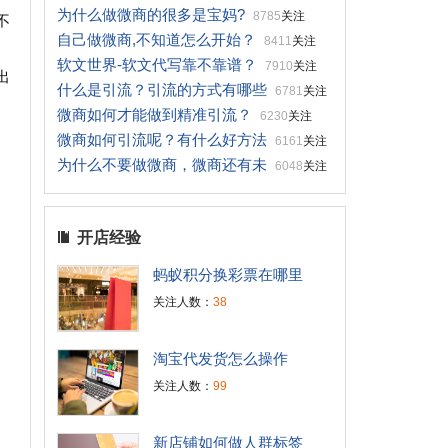
为什么做微商的很多是宝妈?
8785
关注
不
自己做微商,不知道怎么开始？
8411
关注
软文世界-软文代写靠不靠谱？
7910
关注
出
什么是引流？引流的方式有哪些
6781
关注
微商如何才能做到精准引流？
6230
关注
微商如何引流呢？有什么好方法
6161
关注
为什么不要做微商，微商还有未
6048
关注
开店经验
蚂蚁积分换彩票在哪里
关注人数：
38
淘宝代发货怎么操作
关注人数：
99
新店铺如何做人群标签