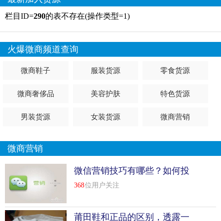
栏目ID=
290
的表不存在(操作类型=1)
火爆微商频道查询
微商鞋子
服装货源
零食货源
微商奢侈品
美容护肤
特色货源
男装货源
女装货源
微商营销
微商营销
微信营销技巧有哪些？如何投
身其中做好营销
368
位用户关注
莆田鞋和正品的区别，透露一