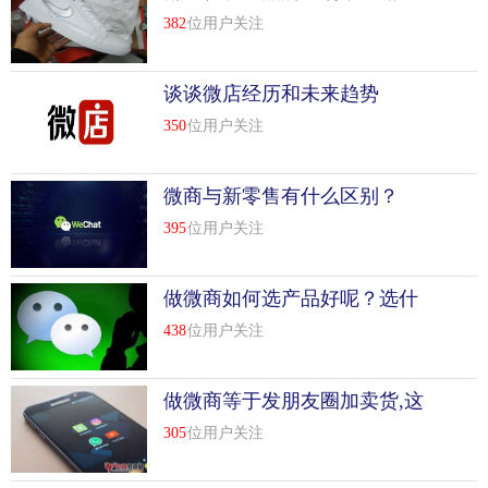
下有什么区别
382
位用户关注
谈谈微店经历和未来趋势
350
位用户关注
微商与新零售有什么区别？
395
位用户关注
做微商如何选产品好呢？选什
么产品比较好?
438
位用户关注
做微商等于发朋友圈加卖货,这
种说法错在哪里？
305
位用户关注