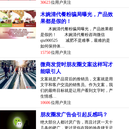
30623
位用户关注
木婉清代餐粉骗局曝光，产品效
果都是假的！
木婉清代餐粉骗局曝光，产品效果都
是假的！ 木婉清代餐粉咨询微信
qiu900525 减肥不是难事，最难的是
如何保持体…
15750
位用户关注
微商发货时朋友圈文案这样写才
能吸引人
文案就是产品背后的推销员，文案就是用
文字和客户交流的销售员。作为文案，我
们的最终目标就是让用户看到文字时，产
生情感…
10606
位用户关注
朋友圈发广告会引起反感吗？
绝大部分人都讨厌广告，而且讨厌一天十
几条的硬广，更讨厌你在我的地盘肆无忌