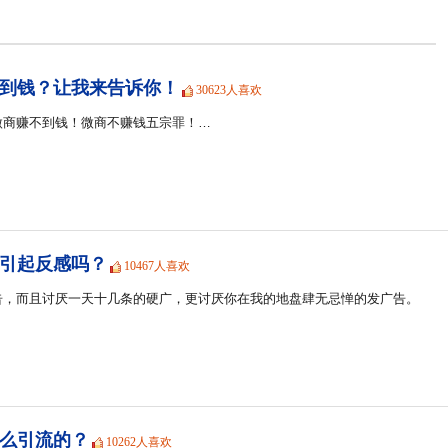
到钱？让我来告诉你！
30623人喜欢
微商赚不到钱！微商不赚钱五宗罪！…
引起反感吗？
10467人喜欢
告，而且讨厌一天十几条的硬广，更讨厌你在我的地盘肆无忌惮的发广告。
么引流的？
10262人喜欢