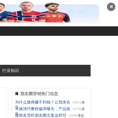
✕
行业知识
朋友圈营销热门信息
为什么微商赚不到钱？让我来告
30623
关
注
木婉清代餐粉骗局曝光，产品效
15750
关
注
微商发货时朋友圈文案这样写
10606
关注