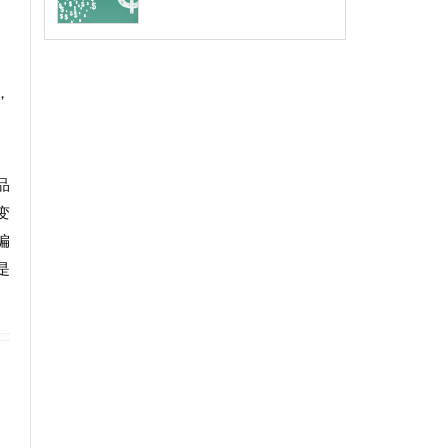
，
品
变
偏
是