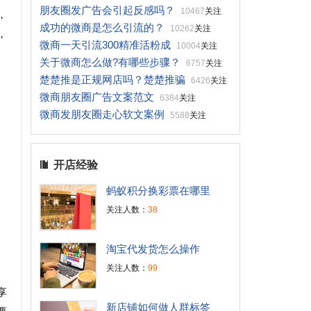
朋友圈发广告会引起反感吗？
10467
关注
，
成功的微商是怎么引流的？
10262
关注
，
微商一天引流300精准活粉成
10004
关注
关于微商怎么做?有哪些步骤？
6757
关注
楚楚推是正规网店吗？楚楚推骗
6426
关注
微商朋友圈广告文案范文
6384
关注
微商发朋友圈走心软文案例
5588
关注
开店经验
蚂蚁积分换彩票在哪里
关注人数：
38
淘宝代发货怎么操作
关注人数：
99
享
新店铺如何做人群标签