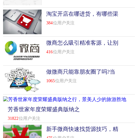
淘宝开店在哪进货，有哪些渠
道可以进货
384
位用户关注
微商怎么吸引精准客源，让别
人主动加你?
416
位用户关注
做微商只能靠朋友圈了吗?当
然不是，方法很多
1065
位用户关注
芳香世家年度荣耀盛典版纳之
行，景美人少的旅游胜地
31822
位用户关注
新手微商快速找货源技巧，精
准找货源技巧