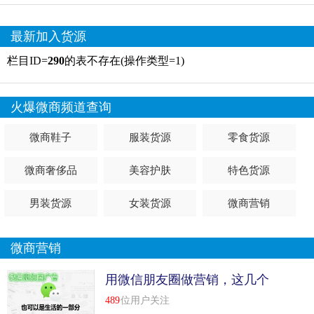
最新加入货源
栏目ID=
290
的表不存在(操作类型=1)
火爆微商频道查询
微商鞋子
服装货源
零食货源
微商奢侈品
美容护肤
特色货源
男装货源
女装货源
微商营销
微商营销
用微信朋友圈做营销，这几个
技巧一定要知道！
489
位用户关注