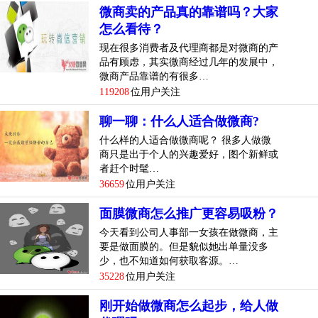
微商卖的产品真的靠谱吗？大家
怎么看待？
现在很多消费者及代理商都是对微商的产
品有顾虑，其实微商经过几年的发展中，
微商产品靠谱的有很多…
119208
位用户关注
聊一聊：什么人适合做微商?
什么样的人适合做微商呢？ 很多人做微
商只是出于个人的兴趣爱好，图个新鲜或
者赶个时髦…
36659
位用户关注
面膜微商怎么推广更容易吸粉？
今天看到公司人事部一女孩在做微商，主
要是做面膜的。但是貌似她出单量没多
少，也不知道如何获取客源。…
35228
位用户关注
刚开始做微商怎么起步，给人做