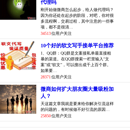
代理吗
刚开始做微商怎么起步，给人做代理吗？
因为你还处在起步的阶段，对吧，你对很
多流程啊，交易过程，其中注意的一些事
项，都不是很清…
34513
位用户关注
10个好的软文写手接单平台推荐
1、QQ群：QQ群是文案接私单最直接粗
暴的渠道。在QQ群搜索一栏里输入“文
案”或“软文”，可以搜出成千上百个群。
如果要…
28371
位用户关注
微商如何扩大朋友圈大量吸粉加
人？
天这篇文章我就是要来给你解决引流这样
的问题的，有时候做不好引流的原因…
25850
位用户关注