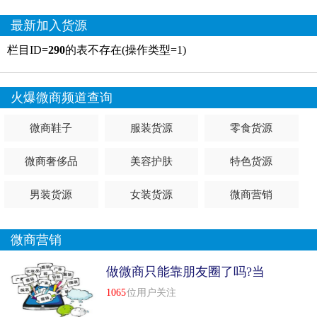
最新加入货源
栏目ID=
290
的表不存在(操作类型=1)
火爆微商频道查询
微商鞋子
服装货源
零食货源
微商奢侈品
美容护肤
特色货源
男装货源
女装货源
微商营销
微商营销
做微商只能靠朋友圈了吗?当
然不是，方法很多
1065
位用户关注