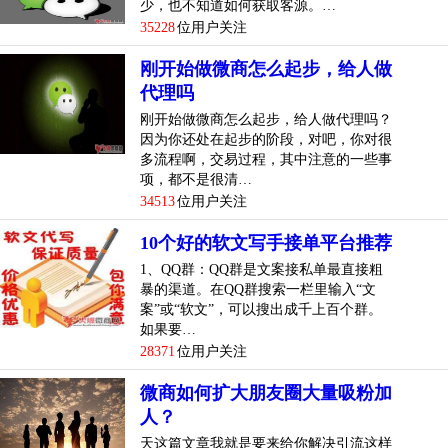
少，也不知道如何获取客源。…
35228
位用户关注
刚开始做微商怎么起步，给人做
代理吗
刚开始做微商怎么起步，给人做代理吗？
因为你还处在起步的阶段，对吧，你对很
多流程啊，交易过程，其中注意的一些事
项，都不是很清…
34513
位用户关注
10个好的软文写手接单平台推荐
1、QQ群：QQ群是文案接私单最直接粗
暴的渠道。在QQ群搜索一栏里输入“文
案”或“软文”，可以搜出成千上百个群。
如果要…
28371
位用户关注
微商如何扩大朋友圈大量吸粉加
人？
天这篇文章我就是要来给你解决引流这样