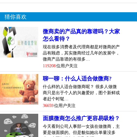
猜你喜欢
微商卖的产品真的靠谱吗？大家
怎么看待？
现在很多消费者及代理商都是对微商的产
品有顾虑，其实微商经过几年的发展中，
微商产品靠谱的有很多…
119208
位用户关注
聊一聊：什么人适合做微商?
什么样的人适合做微商呢？ 很多人做微
商只是出于个人的兴趣爱好，图个新鲜或
者赶个时髦…
36659
位用户关注
面膜微商怎么推广更容易吸粉？
今天看到公司人事部一女孩在做微商，主
要是做面膜的。但是貌似她出单量没多