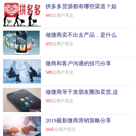
拼多多货源都有哪些渠道？如
何选择比较好
441
位用户关注
做微商卖不出去产品，是什么
原因
435
位用户关注
微商和客户沟通的技巧分享
580
位用户关注
做微商等于发朋友圈加卖货,这
种说法错在哪里？
305
位用户关注
2019最新微商营销策略分享
2645
位用户关注