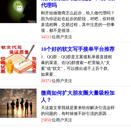
代理吗
刚开始做微商怎么起步，给人做代理吗？
因为你还处在起步的阶段，对吧，你对很
多流程啊，交易过程，其中注意的一些事
项，都不是很清…
34513
位用户关注
10个好的软文写手接单平台推荐
1、QQ群：QQ群是文案接私单最直接粗
暴的渠道。在QQ群搜索一栏里输入“文
案”或“软文”，可以搜出成千上百个群。
如果要…
28371
位用户关注
微商如何扩大朋友圈大量吸粉加
人？
天这篇文章我就是要来给你解决引流这样
的问题的，有时候做不好引流的原因…
25850
位用户关注