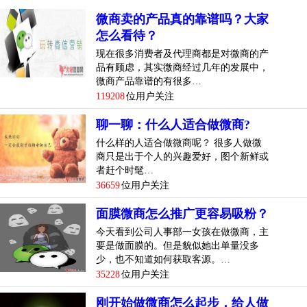
微商卖的产品真的靠谱吗？大家
怎么看待？
现在很多消费者及代理商都是对微商的产
品有顾虑，其实微商经过几年的发展中，
微商产品靠谱的有很多…
119208
位用户关注
聊一聊：什么人适合做微商?
什么样的人适合做微商呢？ 很多人做微
商只是出于个人的兴趣爱好，图个新鲜或
者赶个时髦…
36659
位用户关注
面膜微商怎么推广更容易吸粉？
今天看到公司人事部一女孩在做微商，主
要是做面膜的。但是貌似她出单量没多
少，也不知道如何获取客源。…
35228
位用户关注
刚开始做微商怎么起步，给人做