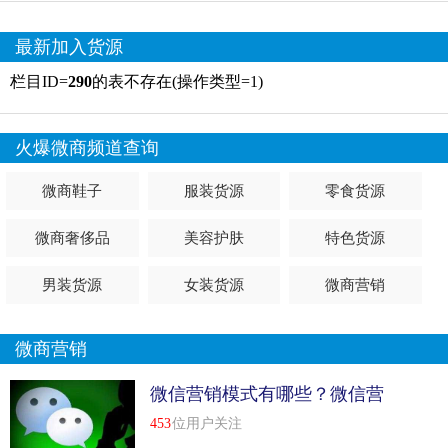
最新加入货源
栏目ID=
290
的表不存在(操作类型=1)
火爆微商频道查询
微商鞋子
服装货源
零食货源
微商奢侈品
美容护肤
特色货源
男装货源
女装货源
微商营销
微商营销
微信营销模式有哪些？微信营
销模式分析
453
位用户关注