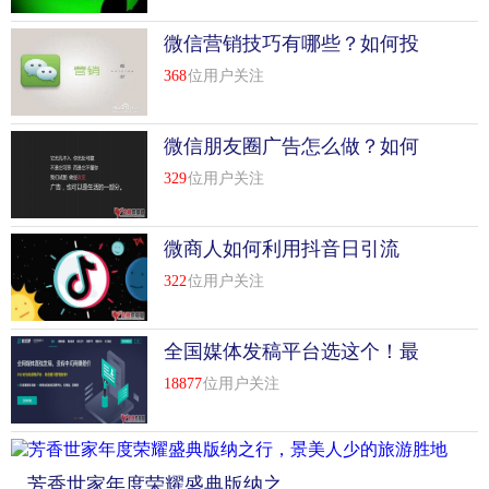
微信营销技巧有哪些？如何投
身其中做好营销
368
位用户关注
微信朋友圈广告怎么做？如何
推广有效果？
329
位用户关注
微商人如何利用抖音日引流
500+
322
位用户关注
全国媒体发稿平台选这个！最
新推荐
18877
位用户关注
芳香世家年度荣耀盛典版纳之