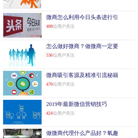
微商怎么利用今日头条进行引
流
408
位用户关注
怎么做好微商？做微商一定要
懂的几个知识点
536
位用户关注
微商吸引客源及精准引流秘籍
470
位用户关注
2019年最新微信营销技巧
424
位用户关注
做微商代理什么产品好？氧趣