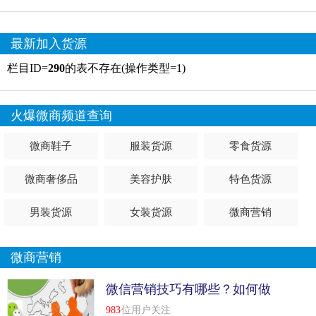
最新加入货源
栏目ID=
290
的表不存在(操作类型=1)
火爆微商频道查询
微商鞋子
服装货源
零食货源
微商奢侈品
美容护肤
特色货源
男装货源
女装货源
微商营销
微商营销
微信营销技巧有哪些？如何做
好营销
983
位用户关注