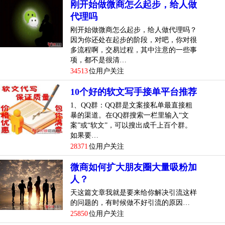
刚开始做微商怎么起步，给人做
代理吗
刚开始做微商怎么起步，给人做代理吗？
因为你还处在起步的阶段，对吧，你对很
多流程啊，交易过程，其中注意的一些事
项，都不是很清…
34513
位用户关注
10个好的软文写手接单平台推荐
1、QQ群：QQ群是文案接私单最直接粗
暴的渠道。在QQ群搜索一栏里输入“文
案”或“软文”，可以搜出成千上百个群。
如果要…
28371
位用户关注
微商如何扩大朋友圈大量吸粉加
人？
天这篇文章我就是要来给你解决引流这样
的问题的，有时候做不好引流的原因…
25850
位用户关注