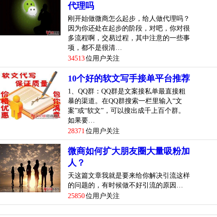
代理吗
刚开始做微商怎么起步，给人做代理吗？
因为你还处在起步的阶段，对吧，你对很
多流程啊，交易过程，其中注意的一些事
项，都不是很清…
34513
位用户关注
10个好的软文写手接单平台推荐
1、QQ群：QQ群是文案接私单最直接粗
暴的渠道。在QQ群搜索一栏里输入“文
案”或“软文”，可以搜出成千上百个群。
如果要…
28371
位用户关注
微商如何扩大朋友圈大量吸粉加
人？
天这篇文章我就是要来给你解决引流这样
的问题的，有时候做不好引流的原因…
25850
位用户关注