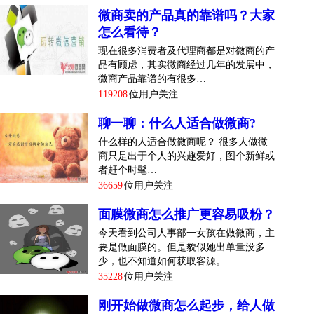
微商卖的产品真的靠谱吗？大家
怎么看待？
现在很多消费者及代理商都是对微商的产
品有顾虑，其实微商经过几年的发展中，
微商产品靠谱的有很多…
119208
位用户关注
聊一聊：什么人适合做微商?
什么样的人适合做微商呢？ 很多人做微
商只是出于个人的兴趣爱好，图个新鲜或
者赶个时髦…
36659
位用户关注
面膜微商怎么推广更容易吸粉？
今天看到公司人事部一女孩在做微商，主
要是做面膜的。但是貌似她出单量没多
少，也不知道如何获取客源。…
35228
位用户关注
刚开始做微商怎么起步，给人做