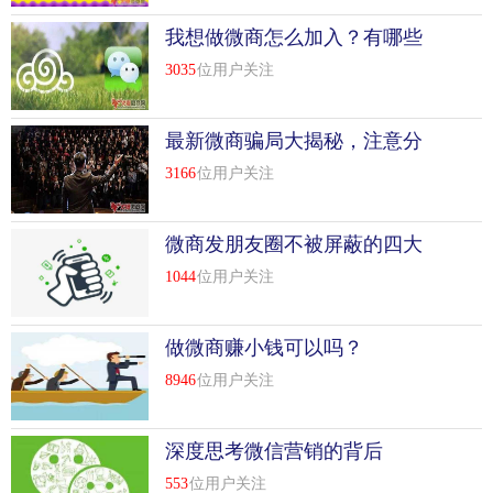
我想做微商怎么加入？有哪些
流程介绍？
3035
位用户关注
最新微商骗局大揭秘，注意分
辨！
3166
位用户关注
微商发朋友圈不被屏蔽的四大
技巧
1044
位用户关注
做微商赚小钱可以吗？
8946
位用户关注
深度思考微信营销的背后
553
位用户关注